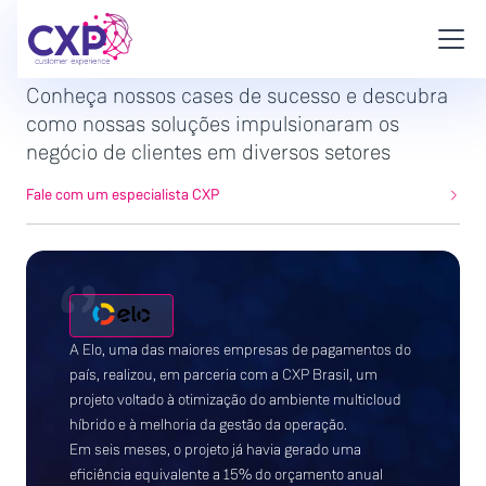
CASES DE SUCESSO
Conheça nossos cases de sucesso e descubra
como nossas soluções impulsionaram os
negócio de clientes em diversos setores
Fale com um especialista CXP
A Constância Investimentos realizou, em parceria
com a CXP Brasil, um projeto de migração para cloud
para modernizar processos e melhorar a operação da
empresa.
Além da mudança de infraestrutura, o projeto ajudou
a automatizar atividades que antes eram feitas de