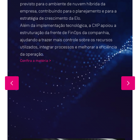
forma mais manual, principalmente no tratamento e
processamento de grandes volumes de dados
financeiros utilizados diariamente pela companhia.
A atuação da CXP envolveu desde o mapeamento do
ambiente até a implementação da nova estrutura,
apoiando a empresa na organização dos dados,
ganho de segurança e redução de atividades
operacionais repetitivas.
Com isso, parte da equipe passou a dedicar mais
tempo às análises financeiras e menos ao
acompanhamento técnico das cargas e processos do
sistema.
Saiba mais na entrevista com a Isto é >