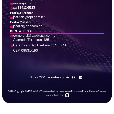
www.epr.com.br
99412-5123
(11)
Patrícia Barbosa
patricia@epr.com.br
Pedro Massari
pedro@epr.com.br
CONTATO CXP
comercial@cxpbrasil.com.br
Alameda Terracota, 185
Cerâmica - São Caetano do Sul - SP
CEP: 09531-190
Siga a CXP nas redes sociais:
2026 Copyright CXP Brasil© - Todos os direitos reservados
Política de Privacidade e Cookies
Desenvolvido por