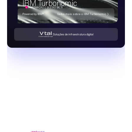
IBM Cloud
PLATAFORMA DE BI E ANÁLISE DE DADOS
Powered by IBM®
Saiba mais sobre o IBM Cloud
Soluções de infraestrutura digital
Slide 2 of 5.