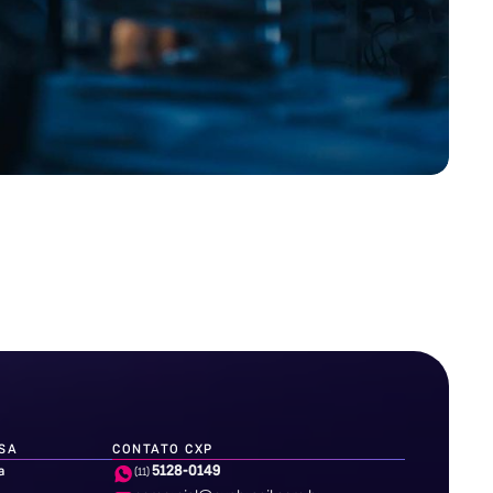
SA
CONTATO CXP
5128-0149
a
(11)