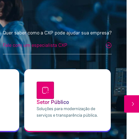
Quer saber como a CXP pode ajudar sua empresa?
Fale com um especialista CXP
Setor Público
Empr
Soluções para modernização de
Soluç
serviços e transparência pública.
rotas
logíst