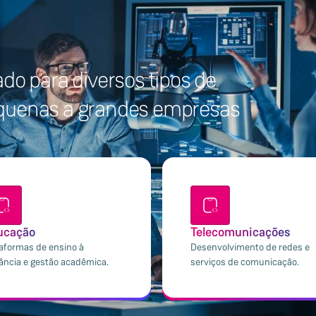
do para diversos tipos de
equenas a grandes empresas
ucação
Telecomunicações
taformas de ensino à
Desenvolvimento de redes e
ância e gestão acadêmica.
serviços de comunicação.