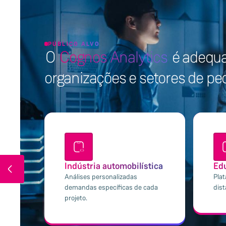
PÚBLICO ALVO
O
Cognos Analytics
é adequa
organizações e setores de p
Indústria automobilística
Ed
Análises personalizadas
Pla
demandas específicas de cada
dist
projeto.