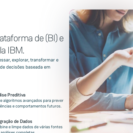
taforma de (BI) e
la IBM.
ssar, explorar, transformar e
da de decisões baseada em
ise Preditiva
ize algoritmos avançados para prever
ências e comportamentos futuros.
egração de Dados
ine e limpe dados de várias fontes
 análises completas.