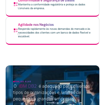
Conformidade e Segurança de Dados
Mantenha a conformidade regulatória e proteja os dados
03
sensíveis da empresa.
Agilidade nos Negócios
Responda rapidamente às novas demandas do mercado e às
necessidades dos clientes com um banco de dados flexível e
04
escalável.
PÚBLICO ALVO
O
IBM DB2
é adequado para diversos
tipos de organizações e setores de
pequenas a grandes empresas