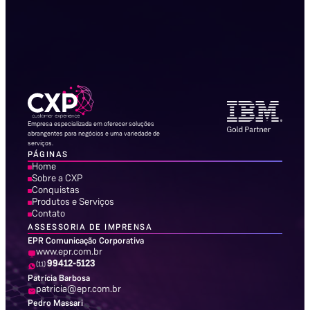
Empresa especializada em oferecer soluções
abrangentes para negócios e uma variedade de
serviços.
PÁGINAS
Home
Sobre a CXP
Conquistas
Produtos e Serviços
Contato
ASSESSORIA DE IMPRENSA
EPR Comunicação Corporativa
www.epr.com.br
99412-5123
(11)
Patrícia Barbosa
patricia@epr.com.br
Pedro Massari