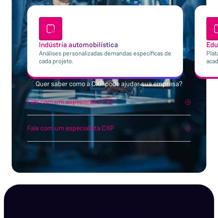
Indústria automobilística
Edu
Análises personalizadas demandas específicas de
Plat
cada projeto.
aca
Quer saber como a CXP pode ajudar sua empresa?
Fale com um especialista CXP
Fale com um especialista CXP