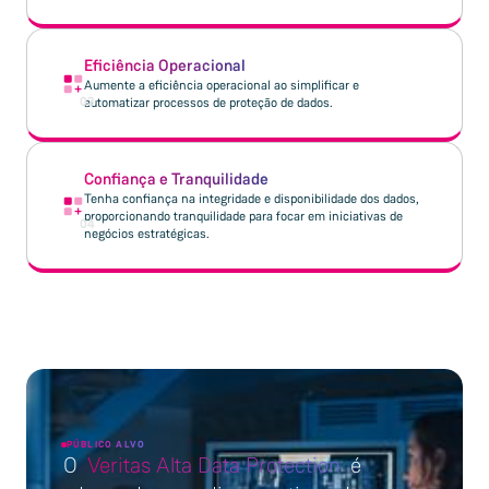
Eficiência Operacional
Aumente a eficiência operacional ao simplificar e
03
automatizar processos de proteção de dados.
Confiança e Tranquilidade
Tenha confiança na integridade e disponibilidade dos dados,
proporcionando tranquilidade para focar em iniciativas de
04
negócios estratégicas.
PÚBLICO ALVO
O
Veritas Alta Data Protection
é